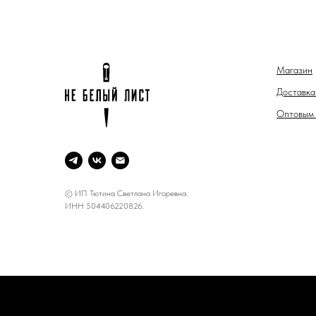
Магазин
Доставка
Оптовым 
© ИП Тютина Светлана Игоревна.
ИНН 504406220826.