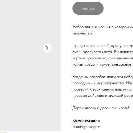
Купить
Набор для вышивания в котором ес
творчество!
Представьте: в левой руке у вас д
очень красивого цвета. Вы делает
картина уже готова, она идеальна
как вы создали такое прекрасное 
Когда мы разрабатывали эти набо
проводники в мир творчества. Наш
провести к восхищению вашим гот
простые действия и видимый резул
Держи иголку и давай вышивать!
Комплектация
В набор входит: