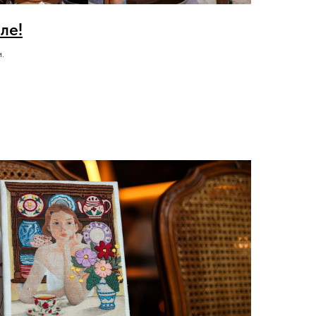
ле!
.