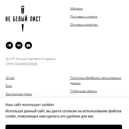
Магазин
Доставка и оплата
Оптовым клиентам
© ИП Тютина Светлана Игоревна.
ИНН 504406220826.
О нас
Политика обработки персональных
данных
Блог
Публичная оферта
Бесплатные уроки
Контакты
Наш сайт использует cookies
Используя данный сайт, вы даете согласие на использование файлов
cookie, помогающих нам сделать его удобнее для вас