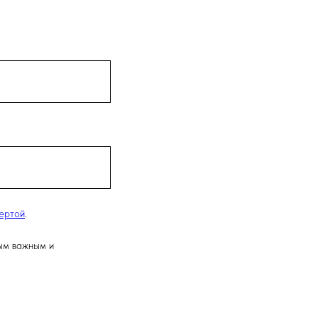
ертой
.
ым важным и