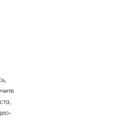
ь,
учите
ста,
део-