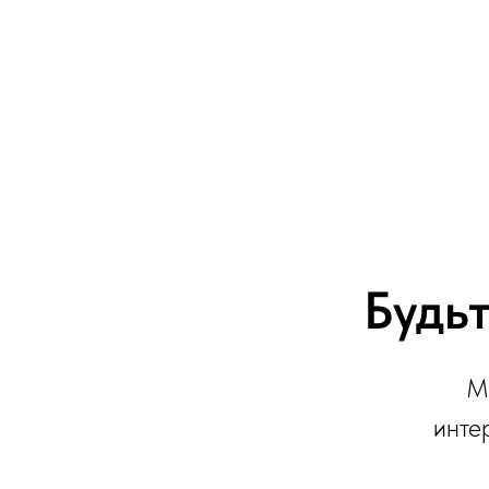
Будьт
М
инте