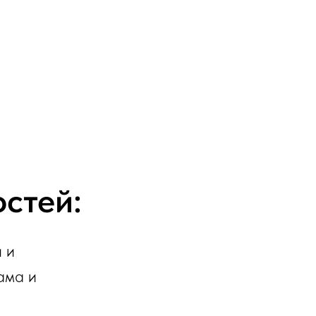
остей:
 и
ама и