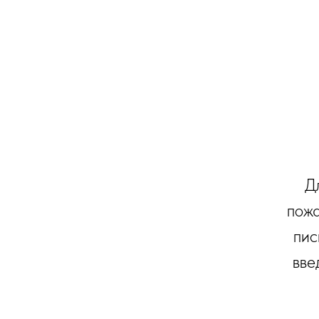
Д
пожа
пис
вве