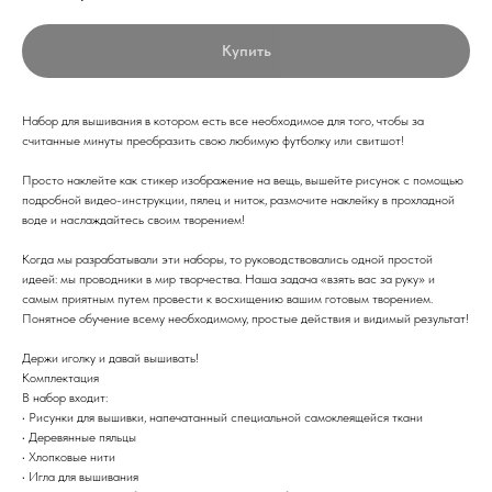
Купить
Набор для вышивания в котором есть все необходимое для того, чтобы за
считанные минуты преобразить свою любимую футболку или свитшот!
Просто наклейте как стикер изображение на вещь, вышейте рисунок с помощью
подробной видео-инструкции, пялец и ниток, размочите наклейку в прохладной
воде и наслаждайтесь своим творением!
Когда мы разрабатывали эти наборы, то руководствовались одной простой
идеей: мы проводники в мир творчества. Наша задача «взять вас за руку» и
самым приятным путем провести к восхищению вашим готовым творением.
Понятное обучение всему необходимому, простые действия и видимый результат!
Держи иголку и давай вышивать!
Комплектация
В набор входит:
• Рисунки для вышивки, напечатанный специальной самоклеящейся ткани
• Деревянные пяльцы
• Хлопковые нити
• Игла для вышивания