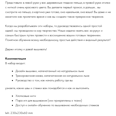
Представьте: в левой руке у вас деревянные гладкие пяльца, в правой руке иголка
с ниткой очень красивого цвета. Вы делаете первый прокол, а дальше… вы
смотрите на пяльца, а картина уже готова, она идеальная, она ваша! Вы даже и не
заметили как пролетело время и как вы создали такое прекрасное творение.
Когда мы разрабатывали эти наборы, то руководствовались одной простой
идеей: мы проводники в мир творчества. Наша задача «взять вас за руку» и
самым быстрым путем провести к восхищению вашим готовым творением.
Понятное обучение всему необходимому, простые действия и видимый результат!
Держи иголку и давай вышивать!
Комплектация
В набор входит:
Дизайн вышивки, напечатанный на натуральном льне
Тренировочная канва, напечатанная на натуральном льне
Руководство о том, как начать работу, где вы
узнаете, какие швы и стежки вам понадобятся и как их выполнять
Хлопковые нити
Пара игл для вышивания (они прикреплены к ткани)
Доступ к онлайн-обучению по вышиванию необходимых стежков
lwh: 230x230x60 mm