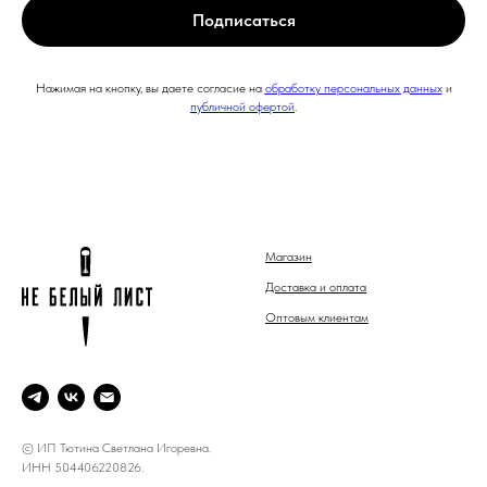
Подписаться
Нажимая на кнопку, вы даете согласие на
обработку персональных данных
и
публичной офертой
.
Магазин
Доставка и оплата
Оптовым клиентам
© ИП Тютина Светлана Игоревна.
ИНН 504406220826.