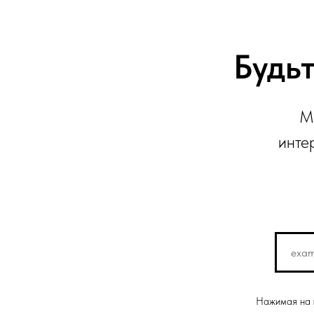
Будьт
М
инте
Нажимая на к