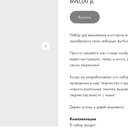
890,00
р.
Купить
Набор для вышивания в котором ес
преобразить свою любимую футбол
Просто наклейте как стикер изоб
видео-инструкции, пялец и ниток,
своим творением!
Когда мы разрабатывали эти набо
проводники в мир творчества и вд
освоить различные техники вышив
творчества вместе с нами!
Держи иголку и давай вышивать!
Комплектация
В набор входит: