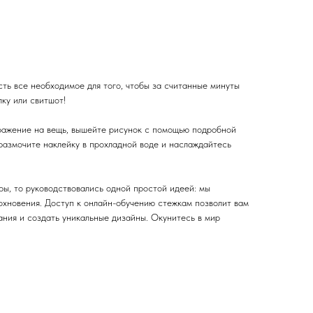
ть все необходимое для того, чтобы за считанные минуты
ку или свитшот!
ражение на вещь, вышейте рисунок с помощью подробной
 размочите наклейку в прохладной воде и наслаждайтесь
ры, то руководствовались одной простой идеей: мы
охновения. Доступ к онлайн-обучению стежкам позволит вам
ания и создать уникальные дизайны. Окунитесь в мир