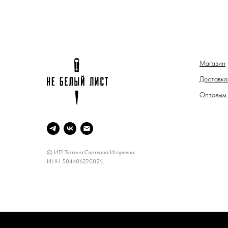
Магазин
Доставка
Оптовым 
© ИП Тютина Светлана Игоревна.
ИНН 504406220826.