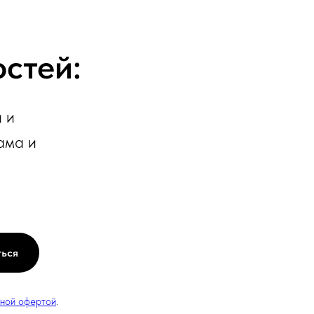
остей:
 и
ама и
ться
чной офертой
.